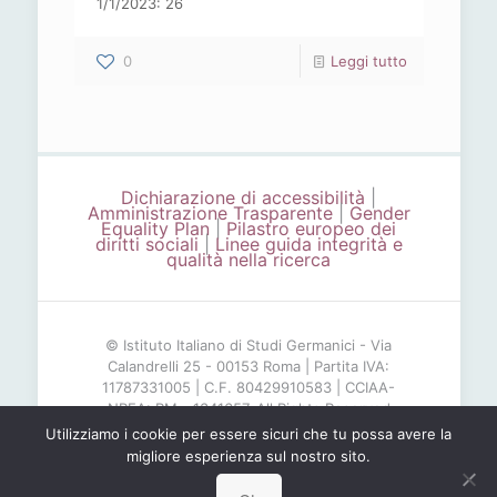
1/1/2023: 26
-
0
Leggi tutto
Relazione
sulla
performance
IISG
Dichiarazione di accessibilità
|
Amministrazione Trasparente
|
Gender
Equality Plan
|
Pilastro europeo dei
2015
diritti sociali
|
Linee guida integrità e
qualità nella ricerca
© Istituto Italiano di Studi Germanici - Via
Calandrelli 25 - 00153 Roma | Partita IVA:
11787331005 | C.F. 80429910583 | CCIAA-
NREA: RM - 1341657. All Rights Reserved
Utilizziamo i cookie per essere sicuri che tu possa avere la
migliore esperienza sul nostro sito.