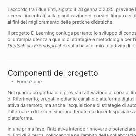
L’accordo tra i due Enti, siglato il 28 gennaio 2025, preved
ricerca, incentrati sulla pianificazione di corsi di lingua certi
ai fini del miglioramento delle pratiche didattiche.
Il progetto E-Learning coniuga pertanto lo sviluppo di con
di un’ampia utenza a quello di strategie e metodologie per 
Deutsch als Fremdsprache
) sulla base di mirate attività di r
Componenti del progetto
Formazione
Nel quadro progettuale, è prevista l’attivazione di corsi di l
di Riferimento, erogati mediante canali e piattaforme digital
attiva da remoto, ma anche l’acquisizione di strategie di au
l’alternanza di lezioni sincrone tenute da docenti specializza
piattaforma.
In una prima fase, l’iniziativa intende rinnovare e potenziare
di Enti di Ricerca, collocandola nell’ambito della collaborazion