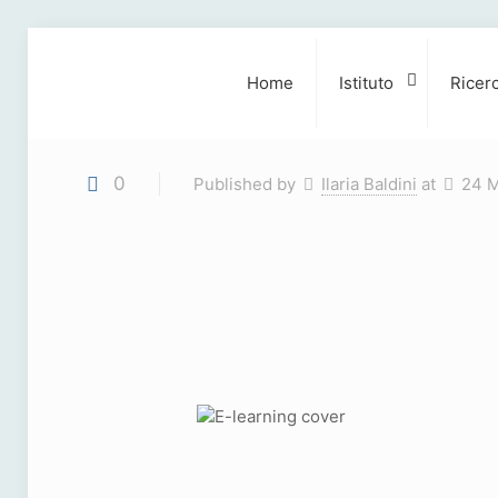
Home
Istituto
Ricer
0
Published by
Ilaria Baldini
at
24 M