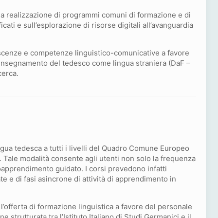
e la realizzazione di programmi comuni di formazione e di
ficati e sull’esplorazione di risorse digitali all’avanguardia
oscenze e competenze linguistico-comunicative a favore
l’insegnamento del tedesco come lingua straniera (DaF –
icerca.
ingua tedesca a tutti i livelli del Quadro Comune Europeo
i. Tale modalità consente agli utenti non solo la frequenza
toapprendimento guidato. I corsi prevedono infatti
te e di fasi asincrone di attività di apprendimento in
 l’offerta di formazione linguistica a favore del personale
e strutturata tra l’Istituto Italiano di Studi Germanici e il