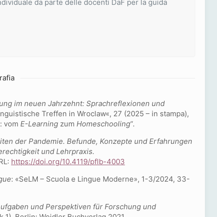
individuale da parte delle docenti DaF per la guida
rafia
gung im neuen Jahrzehnt:
Sprachreflexionen und
inguistische Treffen in Wroclaw«, 27 (2025 – in stampa),
k: vom
E-Learning
zum
Homeschooling
“.
eiten der Pandemie. Befunde, Konzepte und Erfahrungen
erechtigkeit und Lehrpraxis.
URL:
https://doi.org/10.4119/pflb-4003
ngue
: «SeLM – Scuola e Lingue Moderne», 1-3/2024, 33-
ufgaben und Perspektiven für Forschung und
1). Berlin: Weidler Buchverlag 2021.