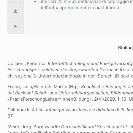
ulteriori 25 minuti settimanali di tutoraggio 
dell’autoapprendimento in piattaforma.
➤
➤
Bibliog
Collaoni, Federico:
Internettechnologie und Energieversor
Forschungsperspektiven der Angewandten
Germanistik: »L
cfr. sezione 3: „Internettechnologie in der (Sprach-)Didakti
Frohn, Julia/Heinrich, Martin (Hg.):
Schulische Bildung in Z
mit Blick auf Schul- und Unterrichtsorganisation, Bildungsg
»PraxisForschungLehrer*innenBildung«,
2(4)/2020, 1-13. 
Galimberti, Attilio
: Intelligenza artificiale e didattica delle li
37.
Meier, Jörg:
Angewandte Germanistik und Sprachdidaktik. A
Lehre
(=Europäische Beiträge zur Angewandten Germanistik 