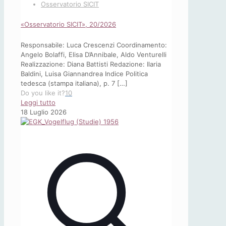
Osservatorio SICIT
«Osservatorio SICIT», 20/2026
Responsabile: Luca Crescenzi Coordinamento:
Angelo Bolaffi, Elisa D’Annibale, Aldo Venturelli
Realizzazione: Diana Battisti Redazione: Ilaria
Baldini, Luisa Giannandrea Indice Politica
tedesca (stampa italiana), p. 7
[…]
Do you like it?
10
-
Leggi tutto
«Osservatorio
18 Luglio 2026
SICIT»,
20/2026