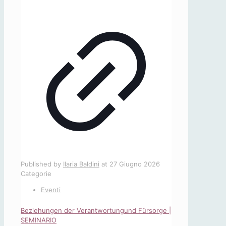
Published by
Ilaria Baldini
at
27 Giugno 2026
Categorie
Eventi
Beziehungen der Verantwortungund Fürsorge |
SEMINARIO