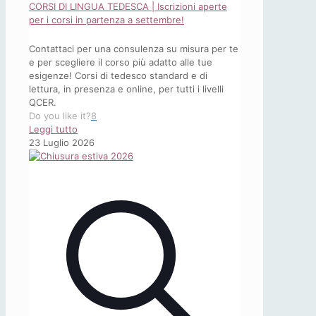
CORSI DI LINGUA TEDESCA | Iscrizioni aperte
per i corsi in partenza a settembre!
Contattaci per una consulenza su misura per te
e per scegliere il corso più adatto alle tue
esigenze! Corsi di tedesco standard e di
lettura, in presenza e online, per tutti i livelli
QCER.
Do you like it?
8
-
Leggi tutto
CORSI
23 Luglio 2026
DI
LINGUA
TEDESCA
|
Iscrizioni
aperte
per
i
corsi
in
partenza
a
settembre!