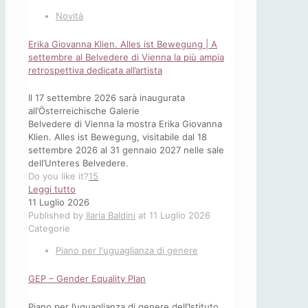
Novità
Erika Giovanna Klien. Alles ist Bewegung | A
settembre al Belvedere di Vienna la più ampia
retrospettiva dedicata all’artista
Il 17 settembre 2026 sarà inaugurata
all’Österreichische Galerie
Belvedere di Vienna la mostra Erika Giovanna
Klien. Alles ist Bewegung, visitabile dal 18
settembre 2026 al 31 gennaio 2027 nelle sale
dell’Unteres Belvedere.
Do you like it?
15
-
Leggi tutto
Erika
11 Luglio 2026
Giovanna
Published by
Ilaria Baldini
at
11 Luglio 2026
Klien.
Categorie
Alles
Piano per l'uguaglianza di genere
ist
Bewegung
GEP – Gender Equality Plan
|
A
settembre
Piano per l’uguaglianza di genere dell’Istituto