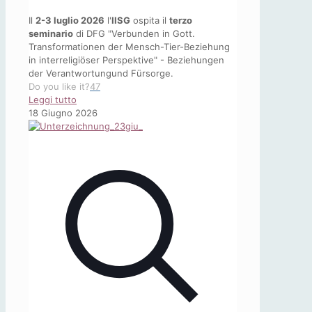
Il
2-3 luglio 2026
l'
IISG
ospita il
terzo
seminario
di DFG "Verbunden in Gott.
Transformationen der Mensch-Tier-Beziehung
in interreligiöser Perspektive" - Beziehungen
der Verantwortungund Fürsorge.
Do you like it?
47
-
Leggi tutto
Beziehungen
18 Giugno 2026
der
Verantwortungund
Fürsorge
|
SEMINARIO