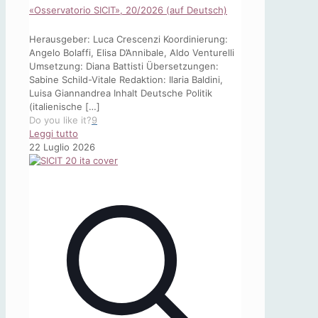
«Osservatorio SICIT», 20/2026 (auf Deutsch)
Herausgeber: Luca Crescenzi Koordinierung:
Angelo Bolaffi, Elisa D’Annibale, Aldo Venturelli
Umsetzung: Diana Battisti Übersetzungen:
Sabine Schild-Vitale Redaktion: Ilaria Baldini,
Luisa Giannandrea Inhalt Deutsche Politik
(italienische
[…]
Do you like it?
9
-
Leggi tutto
«Osservatorio
22 Luglio 2026
SICIT»,
20/2026
(auf
Deutsch)