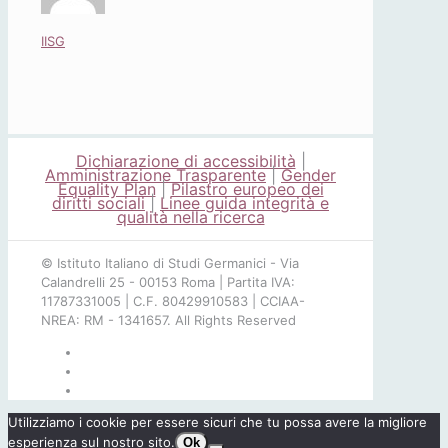
IISG
Dichiarazione di accessibilità
|
Amministrazione Trasparente
|
Gender
Equality Plan
|
Pilastro europeo dei
diritti sociali
|
Linee guida integrità e
qualità nella ricerca
© Istituto Italiano di Studi Germanici - Via
Calandrelli 25 - 00153 Roma | Partita IVA:
11787331005 | C.F. 80429910583 | CCIAA-
NREA: RM - 1341657. All Rights Reserved
Utilizziamo i cookie per essere sicuri che tu possa avere la migliore
esperienza sul nostro sito.
Ok