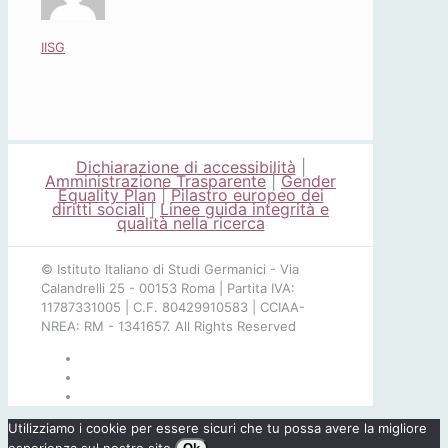
IISG
Dichiarazione di accessibilità
|
Amministrazione Trasparente
|
Gender
Equality Plan
|
Pilastro europeo dei
diritti sociali
|
Linee guida integrità e
qualità nella ricerca
© Istituto Italiano di Studi Germanici - Via
Calandrelli 25 - 00153 Roma | Partita IVA:
11787331005 | C.F. 80429910583 | CCIAA-
NREA: RM - 1341657. All Rights Reserved
Utilizziamo i cookie per essere sicuri che tu possa avere la migliore
esperienza sul nostro sito.