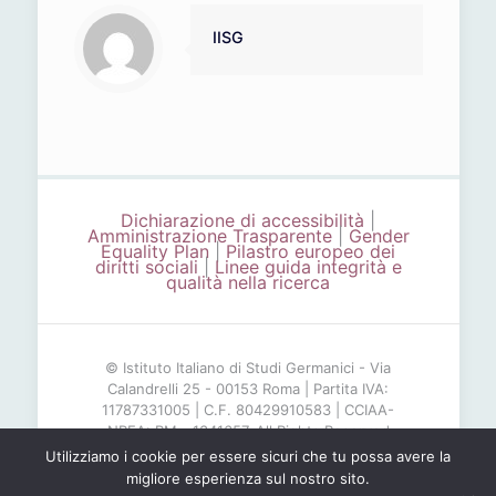
IISG
Dichiarazione di accessibilità
|
Amministrazione Trasparente
|
Gender
Equality Plan
|
Pilastro europeo dei
diritti sociali
|
Linee guida integrità e
qualità nella ricerca
© Istituto Italiano di Studi Germanici - Via
Calandrelli 25 - 00153 Roma | Partita IVA:
11787331005 | C.F. 80429910583 | CCIAA-
NREA: RM - 1341657. All Rights Reserved
Utilizziamo i cookie per essere sicuri che tu possa avere la
migliore esperienza sul nostro sito.