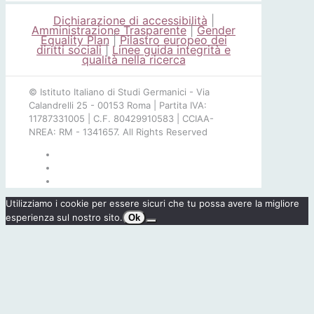
Dichiarazione di accessibilità
|
Amministrazione Trasparente
|
Gender
Equality Plan
|
Pilastro europeo dei
diritti sociali
|
Linee guida integrità e
qualità nella ricerca
© Istituto Italiano di Studi Germanici - Via
Calandrelli 25 - 00153 Roma | Partita IVA:
11787331005 | C.F. 80429910583 | CCIAA-
NREA: RM - 1341657. All Rights Reserved
Utilizziamo i cookie per essere sicuri che tu possa avere la migliore
esperienza sul nostro sito.
Ok