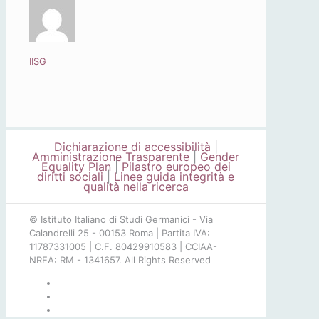
IISG
Dichiarazione di accessibilità
|
Amministrazione Trasparente
|
Gender
Equality Plan
|
Pilastro europeo dei
diritti sociali
|
Linee guida integrità e
qualità nella ricerca
© Istituto Italiano di Studi Germanici - Via
Calandrelli 25 - 00153 Roma | Partita IVA:
11787331005 | C.F. 80429910583 | CCIAA-
NREA: RM - 1341657. All Rights Reserved