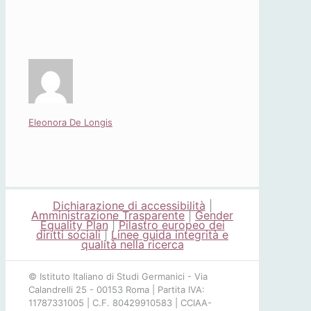
Eleonora De Longis
Dichiarazione di accessibilità
|
Amministrazione Trasparente
|
Gender
Equality Plan
|
Pilastro europeo dei
diritti sociali
|
Linee guida integrità e
qualità nella ricerca
© Istituto Italiano di Studi Germanici - Via
Calandrelli 25 - 00153 Roma | Partita IVA:
11787331005 | C.F. 80429910583 | CCIAA-