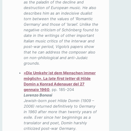
as the paladin of the decline and
destruction of European music. He also
describes him as an indecisive dualist
torn between the values of ‘Romantic
Germany’ and those of ‘Israel’. Unlike the
negative criticism of Schönberg found to
date in the writings of other important
Italian music critics of the interwar and
post-war period, Vigolo’s papers show
that he can address the composer also
on non-philological and anti-Judaic
grounds.
«Die Umkehr ist dem Menschen immer
möglich». La
late first letter
di Hilde
Domin a Konrad Adenauer del 27
gennaio 1960
, pp. 185-204
Lorenzo Bonosi
Jewish-born poet Hilde Domin (1909 –
2006) returned definitively to Germany
in 1960 after more than twenty years of
exile. Ever since her beginnings as a
translator and poet, Domin harshly
criticized post-war Germany.