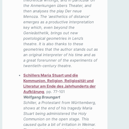
theoretical writings, and in particular on
the Anmerkungen übers Theater, and
then analyses the play Der neue
Menoza. The ‘aesthetics of distance’
emerges as a productive interpretation
key which, even beyond the
Genieästhetik, brings out new
poetological geometries in Lenz’s
theatre. It is also thanks to these
geometries that the author stands out as
an original interpreter of his time and as
a great forerunner of the experiments of
twentieth-century theatre.
Schillers Maria Stuart und die
Kommunion. Religion, Religiosität und
Literatur am Ende des Jahrhunderts der
Aufklärung
, pp. 77-101
Wolfgang Braungart
Schiller, a Protestant from Württemberg,
shows at the end of his tragedy Maria
Stuart being administered the Holy
Communion on the open stage. This
caused quite a bit of irritation in Weimar.