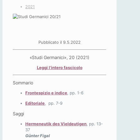
2021
Pubblicato il 9.5.2022
«Studi Germanici», 20 (2021)
Leggi l’intero fascicolo
Sommario
Frontespizio e indice
, pp. 1-6
Editoriale
,
pp. 7-9
Saggi
Hermeneutik des Vieldeutigen
, pp. 13-
37
Günter Figal