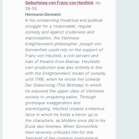
Geburtstag von Franz von Heufeld
, pp.
39-55
Hermann Dorowin
In his unrelenting theatrical and political
struggle for a ‘reasonable’, regular
comedy and against crudeness and
improvisation, the Viennese
Enlightenment philosopher Joseph von
Sonnenfels could rely on the support of
Franz von Heufeld, a civil servant and
man of theatre from Mainau. Heufeld’s
own production was also entirely in line
with the Enlightenment model of comedy
until 1766, when he wrote the comedy
Der Geburtstag (The Birthday) in which
he exposed the upper class of Viennese
society to unsparing satire. Through
grotesque exaggeration and
stereotyping, Heufeld creates a hilarious
farce in which he holds a mirror up to
the characters, as Molière once did in his
École des femmes. When Sonnenfels
then severely criticizes him for this
‘betrayal’ of the common poetological