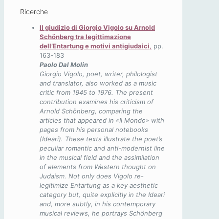
Ricerche
Il giudizio di Giorgio Vigolo su Arnold
Schönberg tra legittimazione
dell’Entartung e motivi antigiudaici
,
pp.
163-183
Paolo Dal Molin
Giorgio Vigolo, poet, writer, philologist
and translator, also worked as a music
critic from 1945 to 1976. The present
contribution examines his criticism of
Arnold Schönberg, comparing the
articles that appeared in «Il Mondo» with
pages from his personal notebooks
(Ideari). These texts illustrate the poet’s
peculiar romantic and anti-modernist line
in the musical field and the assimilation
of elements from Western thought on
Judaism. Not only does Vigolo re-
legitimize Entartung as a key aesthetic
category but, quite explicitly in the Ideari
and, more subtly, in his contemporary
musical reviews, he portrays Schönberg