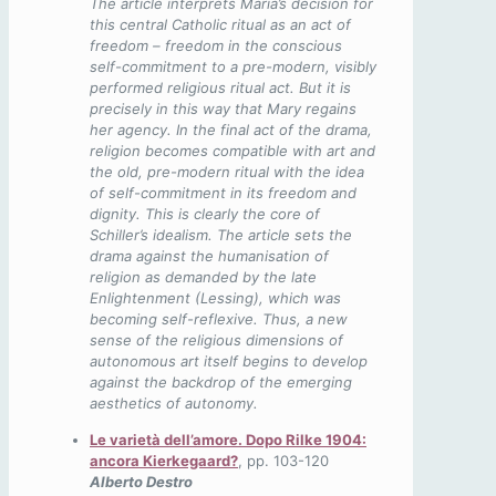
The article interprets Maria’s decision for
this central Catholic ritual as an act of
freedom – freedom in the conscious
self-commitment to a pre-modern, visibly
performed religious ritual act. But it is
precisely in this way that Mary regains
her agency. In the final act of the drama,
religion becomes compatible with art and
the old, pre-modern ritual with the idea
of self-commitment in its freedom and
dignity. This is clearly the core of
Schiller’s idealism. The article sets the
drama against the humanisation of
religion as demanded by the late
Enlightenment (Lessing), which was
becoming self-reflexive. Thus, a new
sense of the religious dimensions of
autonomous art itself begins to develop
against the backdrop of the emerging
aesthetics of autonomy.
Le varietà dell’amore. Dopo Rilke 1904:
ancora Kierkegaard?
, pp. 103-120
Alberto Destro