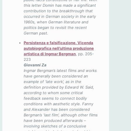
this letter Domin has made a significant
contribution to the breakthrough that
occurred in German society in the early
1960s, when German literature and
politics began to revisit the recent
German past.
Persistenza e falsificazione. Vicenda
autobiografica nell’ultima produzione
artistica di Ingmar Bergman
, pp. 205-
223
Giovanni Za
Ingmar Bergman’s latest films and works
have generally been considered an
example of ‘late work’, as in the
definition provided by Edward W. Said,
according to whom some critical
feedback seems to connect bodily
conditions with aesthetic style. Fanny
and Alexander has been considered
Bergman’s ‘last film’, although other films
have been produced afterwards –
involving sketches of a conclusive