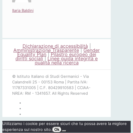
Ilaria Baldini
Dichiarazione di accessibilità
|
Amministrazione Trasparente
|
Gender
Equality Plan
|
Pilastro europeo dei
diritti sociali
|
Linee guida integrità e
qualità nella ricerca
© Istituto Italiano di Studi Germanici - Via
Calandrelli 25 - 00153 Roma | Partita IVA:
11787331005 | C.F. 80429910583 | CCIAA-
NREA: RM - 1341657. All Rights Reserved
Utilizziamo i cookie per essere sicuri che tu possa avere la migliore
esperienza sul nostro sito.
Ok