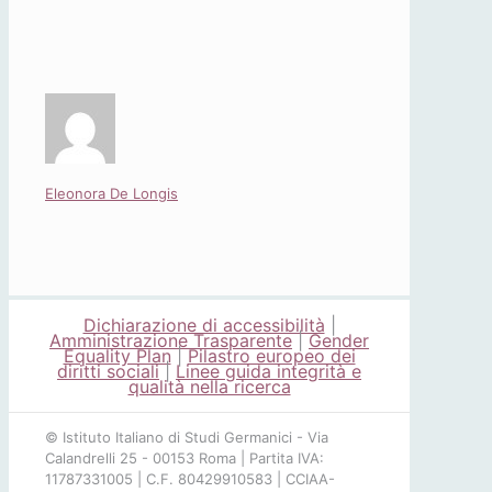
Eleonora De Longis
Dichiarazione di accessibilità
|
Amministrazione Trasparente
|
Gender
Equality Plan
|
Pilastro europeo dei
diritti sociali
|
Linee guida integrità e
qualità nella ricerca
© Istituto Italiano di Studi Germanici - Via
Calandrelli 25 - 00153 Roma | Partita IVA:
11787331005 | C.F. 80429910583 | CCIAA-