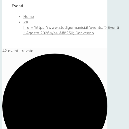
Eventi
Home
<a
href="https://www.studigermanici.it/events/">Eventi
- Agosto 2026</a> &#8250; Convegno
42 eventi trovato.