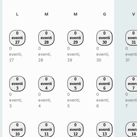
lunedì
martedì
mercoledì
giovedì
v
L
M
M
G
V
0
0
0
0
0
eventi
eventi
eventi
eventi
even
27
28
29
30
31
0
0
0
0
0
eventi,
eventi,
eventi,
eventi,
eventi
27
28
29
30
31
0
0
0
0
0
eventi
eventi
eventi
eventi
even
3
4
5
6
7
0
0
0
0
0
eventi,
eventi,
eventi,
eventi,
eventi
3
4
5
6
7
0
0
0
0
0
eventi
eventi
eventi
eventi
even
10
11
12
13
14