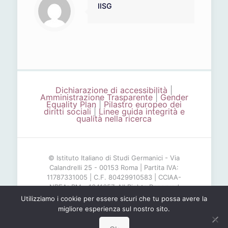
IISG
Dichiarazione di accessibilità
|
Amministrazione Trasparente
|
Gender
Equality Plan
|
Pilastro europeo dei
diritti sociali
|
Linee guida integrità e
qualità nella ricerca
© Istituto Italiano di Studi Germanici - Via
Calandrelli 25 - 00153 Roma | Partita IVA:
11787331005 | C.F. 80429910583 | CCIAA-
NREA: RM - 1341657. All Rights Reserved
Utilizziamo i cookie per essere sicuri che tu possa avere la
migliore esperienza sul nostro sito.