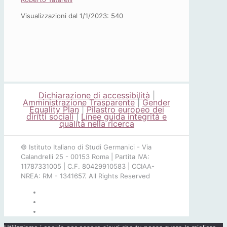
Visualizzazioni dal 1/1/2023:
540
Dichiarazione di accessibilità
|
Amministrazione Trasparente
|
Gender
Equality Plan
|
Pilastro europeo dei
diritti sociali
|
Linee guida integrità e
qualità nella ricerca
© Istituto Italiano di Studi Germanici - Via
Calandrelli 25 - 00153 Roma | Partita IVA:
11787331005 | C.F. 80429910583 | CCIAA-
NREA: RM - 1341657. All Rights Reserved