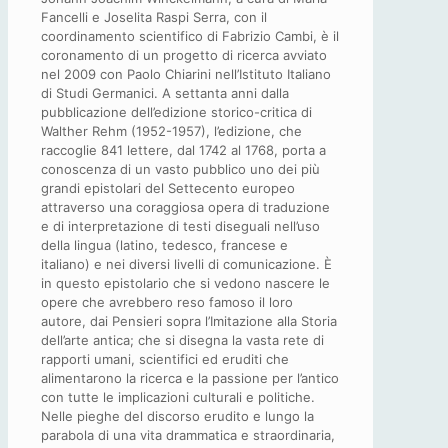
Fancelli e Joselita Raspi Serra, con il
coordinamento scientifico di Fabrizio Cambi, è il
coronamento di un progetto di ricerca avviato
nel 2009 con Paolo Chiarini nell’Istituto Italiano
di Studi Germanici. A settanta anni dalla
pubblicazione dell’edizione storico-critica di
Walther Rehm (1952-1957), l’edizione, che
raccoglie 841 lettere, dal 1742 al 1768, porta a
conoscenza di un vasto pubblico uno dei più
grandi epistolari del Settecento europeo
attraverso una coraggiosa opera di traduzione
e di interpretazione di testi diseguali nell’uso
della lingua (latino, tedesco, francese e
italiano) e nei diversi livelli di comunicazione. È
in questo epistolario che si vedono nascere le
opere che avrebbero reso famoso il loro
autore, dai Pensieri sopra l’Imitazione alla Storia
dell’arte antica; che si disegna la vasta rete di
rapporti umani, scientifici ed eruditi che
alimentarono la ricerca e la passione per l’antico
con tutte le implicazioni culturali e politiche.
Nelle pieghe del discorso erudito e lungo la
parabola di una vita drammatica e straordinaria,