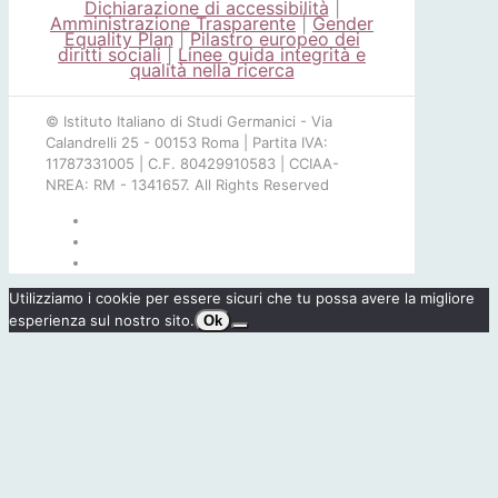
Dichiarazione di accessibilità
|
Amministrazione Trasparente
|
Gender
Equality Plan
|
Pilastro europeo dei
diritti sociali
|
Linee guida integrità e
qualità nella ricerca
© Istituto Italiano di Studi Germanici - Via
Calandrelli 25 - 00153 Roma | Partita IVA:
11787331005 | C.F. 80429910583 | CCIAA-
NREA: RM - 1341657. All Rights Reserved
Utilizziamo i cookie per essere sicuri che tu possa avere la migliore
esperienza sul nostro sito.
Ok