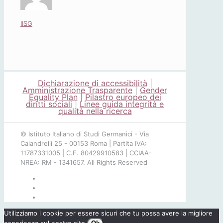
IISG
Dichiarazione di accessibilità
|
Amministrazione Trasparente
|
Gender
Equality Plan
|
Pilastro europeo dei
diritti sociali
|
Linee guida integrità e
qualità nella ricerca
© Istituto Italiano di Studi Germanici - Via
Calandrelli 25 - 00153 Roma | Partita IVA:
11787331005 | C.F. 80429910583 | CCIAA-
NREA: RM - 1341657. All Rights Reserved
Utilizziamo i cookie per essere sicuri che tu possa avere la migliore
esperienza sul nostro sito.