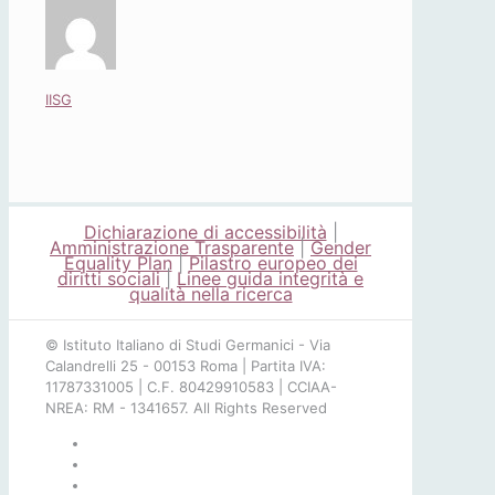
IISG
Dichiarazione di accessibilità
|
Amministrazione Trasparente
|
Gender
Equality Plan
|
Pilastro europeo dei
diritti sociali
|
Linee guida integrità e
qualità nella ricerca
© Istituto Italiano di Studi Germanici - Via
Calandrelli 25 - 00153 Roma | Partita IVA:
11787331005 | C.F. 80429910583 | CCIAA-
NREA: RM - 1341657. All Rights Reserved