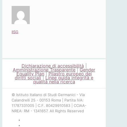
IISG
Dichiarazione di accessibilità
|
Amministrazione Trasparente
|
Gender
Equality Plan
|
Pilastro europeo dei
diritti sociali
|
Linee guida integrità e
qualità nella ricerca
© Istituto Italiano di Studi Germanici - Via
Calandrelli 25 - 00153 Roma | Partita IVA:
11787331005 | C.F. 80429910583 | CCIAA-
NREA: RM - 1341657. All Rights Reserved