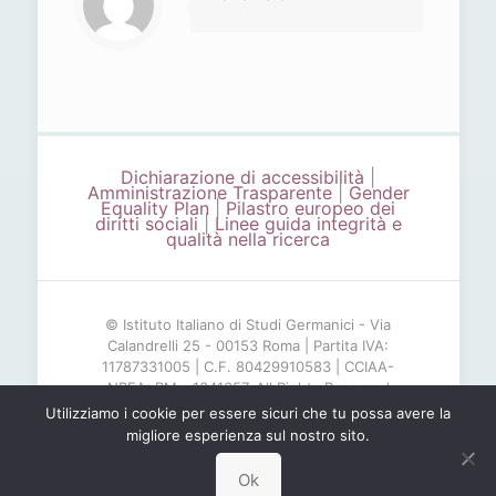
Dichiarazione di accessibilità
|
Amministrazione Trasparente
|
Gender
Equality Plan
|
Pilastro europeo dei
diritti sociali
|
Linee guida integrità e
qualità nella ricerca
© Istituto Italiano di Studi Germanici - Via
Calandrelli 25 - 00153 Roma | Partita IVA:
11787331005 | C.F. 80429910583 | CCIAA-
NREA: RM - 1341657. All Rights Reserved
Utilizziamo i cookie per essere sicuri che tu possa avere la
migliore esperienza sul nostro sito.
Ok