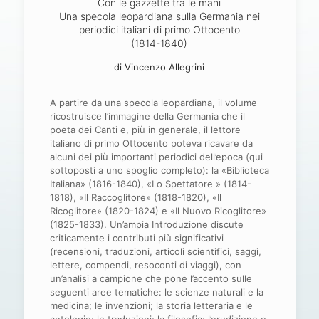
Con le gazzette tra le mani
Una specola leopardiana sulla Germania nei
periodici italiani di primo Ottocento
(1814-1840)
di Vincenzo Allegrini
A partire da una specola leopardiana, il volume
ricostruisce l’immagine della Germania che il
poeta dei Canti e, più in generale, il lettore
italiano di primo Ottocento poteva ricavare da
alcuni dei più importanti periodici dell’epoca (qui
sottoposti a uno spoglio completo): la «Biblioteca
Italiana» (1816-1840), «Lo Spettatore » (1814-
1818), «Il Raccoglitore» (1818-1820), «Il
Ricoglitore» (1820-1824) e «Il Nuovo Ricoglitore»
(1825-1833). Un’ampia Introduzione discute
criticamente i contributi più significativi
(recensioni, traduzioni, articoli scientifici, saggi,
lettere, compendi, resoconti di viaggi), con
un’analisi a campione che pone l’accento sulle
seguenti aree tematiche: le scienze naturali e la
medicina; le invenzioni; la storia letteraria e le