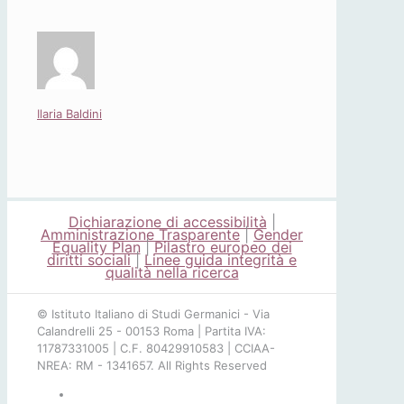
Ilaria Baldini
Dichiarazione di accessibilità
|
Amministrazione Trasparente
|
Gender
Equality Plan
|
Pilastro europeo dei
diritti sociali
|
Linee guida integrità e
qualità nella ricerca
© Istituto Italiano di Studi Germanici - Via
Calandrelli 25 - 00153 Roma | Partita IVA:
11787331005 | C.F. 80429910583 | CCIAA-
NREA: RM - 1341657. All Rights Reserved