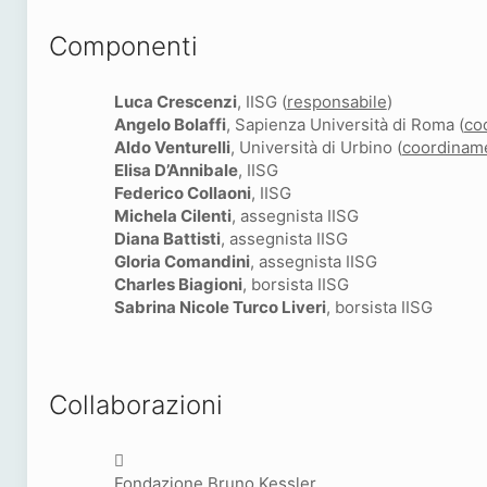
Componenti
Luca Crescenzi
, IISG (
responsabile
)
Angelo Bolaffi
, Sapienza Università di Roma (
co
Aldo Venturelli
, Università di Urbino (
coordinam
Elisa D’Annibale
, IISG
Federico Collaoni
, IISG
Michela Cilenti
, assegnista IISG
Diana Battisti
, assegnista IISG
Gloria Comandini
, assegnista IISG
Charles Biagioni
, borsista IISG
Sabrina Nicole Turco Liveri
, borsista IISG
Collaborazioni
Fondazione Bruno Kessler