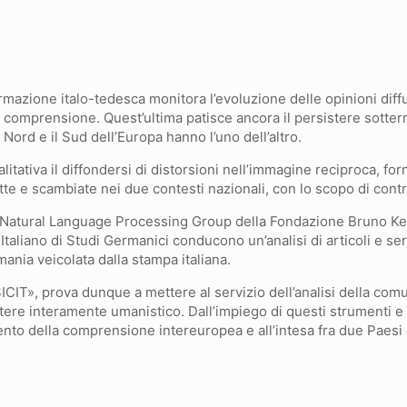
mazione italo-tedesca monitora l’evoluzione delle opinioni diffuse
 comprensione. Quest’ultima patisce ancora il persistere sotterra
 Nord e il Sud dell’Europa hanno l’uno dell’altro.
itativa il diffondersi di distorsioni nell’immagine reciproca, fo
otte e scambiate nei due contesti nazionali, con lo scopo di contr
il Natural Language Processing Group della Fondazione Bruno Kess
o Italiano di Studi Germanici conducono un’analisi di articoli e se
ania veicolata dalla stampa italiana.
 SICIT», prova dunque a mettere al servizio dell’analisi della co
attere interamente umanistico. Dall’impiego di questi strumenti e 
ento della comprensione intereuropea e all’intesa fra due Paesi 