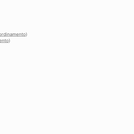
ordinamento
)
ento
)