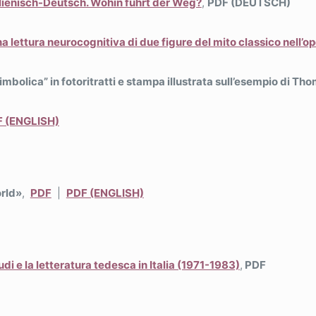
alienisch-Deutsch. Wohin führt der Weg?
,
PDF (DEUTSCH)
na lettura neurocognitiva di due figure del mito classico nell’o
simbolica” in fotoritratti e stampa illustrata sull’esempio di T
 (ENGLISH)
orld»
,
PDF
|
PDF (ENGLISH)
udi e la letteratura tedesca in Italia (1971-1983)
,
PDF