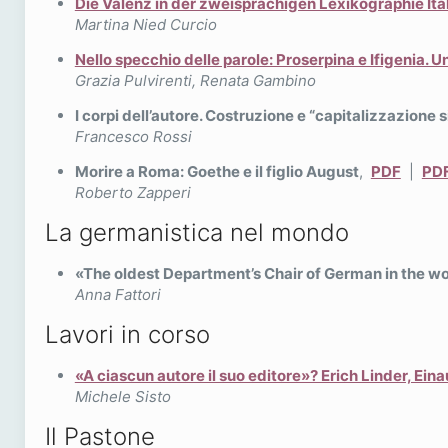
Die Valenz in der zweisprachigen Lexikographie It
Martina Nied Curcio
Nello specchio delle parole: Proserpina e Ifigenia. U
Grazia Pulvirenti, Renata Gambino
I corpi dell’autore. Costruzione e “capitalizzazione 
Francesco Rossi
Morire a Roma: Goethe e il figlio August
,
PDF
|
PDF
Roberto Zapperi
La germanistica nel mondo
«The oldest Department’s Chair of German in the w
Anna Fattori
Lavori in corso
«A ciascun autore il suo editore»? Erich Linder, Eina
Michele Sisto
Il Pastone