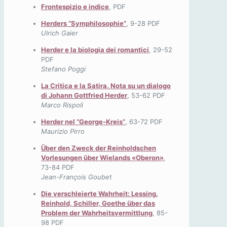
Frontespizio e indice
, PDF
Herders “Symphilosophie”
, 9-28 PDF
Ulrich Gaier
Herder e la biologia dei romantici
, 29-52
PDF
Stefano Poggi
La Critica e la Satira. Nota su un dialogo
di Johann Gottfried Herder
, 53-62 PDF
Marco Rispoli
Herder nel “George-Kreis”
, 63-72 PDF
Maurizio Pirro
Über den Zweck der Reinholdschen
Vorlesungen über Wielands «Oberon»
,
73-84 PDF
Jean-François Goubet
Die verschleierte Wahrheit: Lessing,
Reinhold, Schiller, Goethe über das
Problem der Wahrheitsvermittlung
, 85-
98 PDF