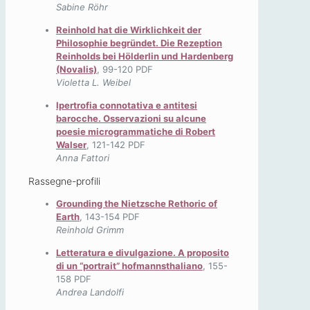
Sabine Röhr
Reinhold hat die Wirklichkeit der
Philosophie begründet. Die Rezeption
Reinholds bei Hölderlin und
Hardenberg
(Novalis)
, 99-120 PDF
Violetta L. Weibel
Ipertrofia connotativa e antitesi
barocche. Osservazioni su alcune
poesie microgrammatiche di Robert
Walser
, 121-142 PDF
Anna Fattori
Rassegne-profili
Grounding the Nietzsche Rethoric of
Earth
, 143-154 PDF
Reinhold Grimm
Letteratura e divulgazione. A proposito
di un “portrait” hofmannsthaliano
, 155-
158 PDF
Andrea Landolfi