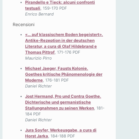
Pirandello e Tieck: alcuni confronti
testuali
, 159-170 PDF
Enrico Bernard
Recensioni
«… auf klassischem Boden begeistert».
Antike-Rezeption in der deutschen
Literatur, a cura di Olaf Hildebrand e
Thomas Pittrof
, 171-176 PDF
Maurizio Pirro
Michael Jaeger, Fausts Kolonie.
Goethes kritische Phänomenologie der
Moderne
, 176-181 PDF
Daniel Richter
Jost Hermand, Pro und Contra Goethe.
Dichterische und germanistische
Stallungnahmen zu seinen Werken
, 181-
184 PDF
Daniel Richter
Jura Soyfer, Werkeusgabe, a cura di
Horst Jarka
, 184-188 PDF