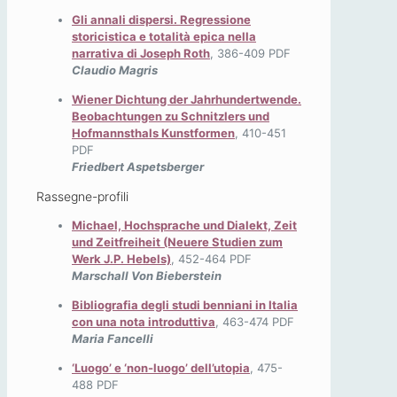
Gli annali dispersi. Regressione
storicistica e totalità epica nella
narrativa di Joseph Roth
, 386-409 PDF
Claudio Magris
Wiener Dichtung der Jahrhundertwende.
Beobachtungen zu Schnitzlers und
Hofmannsthals Kunstformen
, 410-451
PDF
Friedbert Aspetsberger
Rassegne-profili
Michael, Hochsprache und Dialekt, Zeit
und Zeitfreiheit (Neuere Studien zum
Werk J.P. Hebels)
, 452-464 PDF
Marschall Von Bieberstein
Bibliografia degli studi benniani in Italia
con una nota introduttiva
, 463-474 PDF
Maria Fancelli
‘Luogo’ e ‘non-luogo’ dell’utopia
, 475-
488 PDF