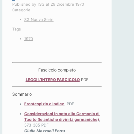
Published by
IISG
at
29 Dicembre 1970
Categorie
SG Nuova Serie
Tags
1970
Fascicolo completo
LEGGI L’INTERO FASCICOLO
PDF
Sommario
Frontespizio e indice
, PDF
Considerazioni in nota alla Germania di
Tacito (le antiche divinità germaniche)
,
373-385 PDF
Giulia Mazzuoli Porru