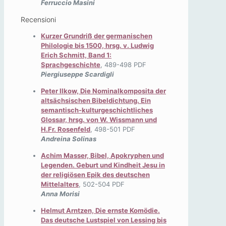
Ferruccio Masini
Recensioni
Kurzer Grundriß der germanischen
Philologie bis 1500, hrsg. v. Ludwig
Erich Schmitt, Band 1:
Sprachgeschichte
, 489-498 PDF
Piergiuseppe Scardigli
Peter Ilkow, Die Nominalkomposita der
altsächsischen Bibeldichtung. Ein
semantisch-kulturgeschichtliches
Glossar, hrsg. von W. Wissmann und
H.Fr. Rosenfeld
, 498-501 PDF
Andreina Solinas
Achim Masser, Bibel, Apokryphen und
Legenden. Geburt und Kindheit Jesu in
der religiösen Epik des deutschen
Mittelalters
, 502-504 PDF
Anna Morisi
Helmut Arntzen, Die ernste Komödie.
Das deutsche Lustspiel von Lessing bis