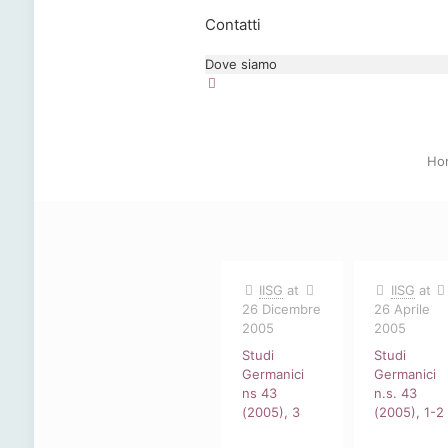
Contatti
Dove siamo
Ho
IISG
at
IISG
at
26 Dicembre
26 Aprile
2005
2005
Studi
Studi
Germanici
Germanici
ns 43
n.s. 43
(2005), 3
(2005), 1-2