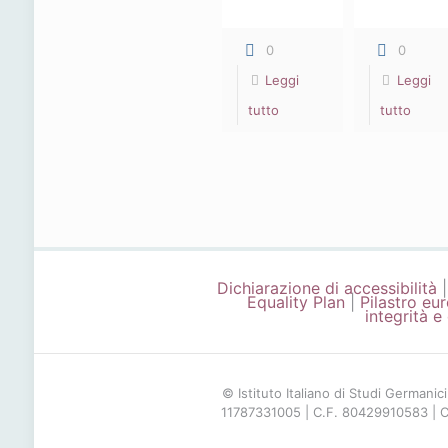
0
0
Leggi
Leggi
-
-
tutto
tutto
Studi
Studi
Germanici
Germa
ns
n.s.
43
43
(2005),
(2005
Dichiarazione di accessibilità
3
1-
Equality Plan
|
Pilastro eur
integrità e
2
© Istituto Italiano di Studi Germanici
11787331005 | C.F. 80429910583 | C