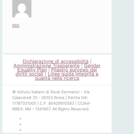
IISG
Dichiarazione di accessibilità
|
Amministrazione Trasparente
|
Gender
Equality Plan
|
Pilastro europeo dei
diritti sociali
|
Linee guida integrità e
qualità nella ricerca
© Istituto Italiano di Studi Germanici - Via
Calandrelli 25 - 00153 Roma | Partita IVA:
11787331005 | C.F. 80429910583 | CCIAA-
NREA: RM - 1341657. All Rights Reserved