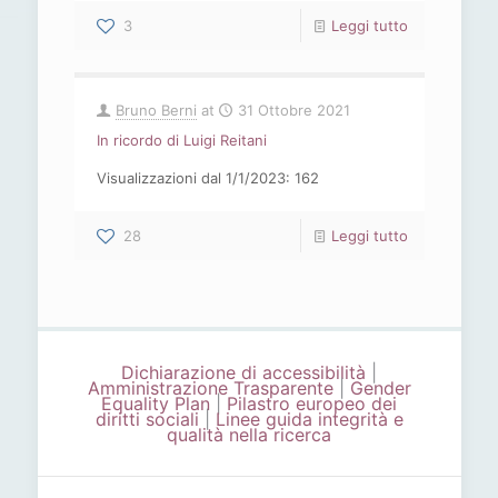
-
3
Leggi tutto
Rassegna
2
Bruno Berni
at
31 Ottobre 2021
novembre
In ricordo di Luigi Reitani
2021
Visualizzazioni dal 1/1/2023: 162
-
28
Leggi tutto
In
ricordo
di
Luigi
Dichiarazione di accessibilità
|
Amministrazione Trasparente
|
Gender
Equality Plan
|
Pilastro europeo dei
Reitani
diritti sociali
|
Linee guida integrità e
qualità nella ricerca