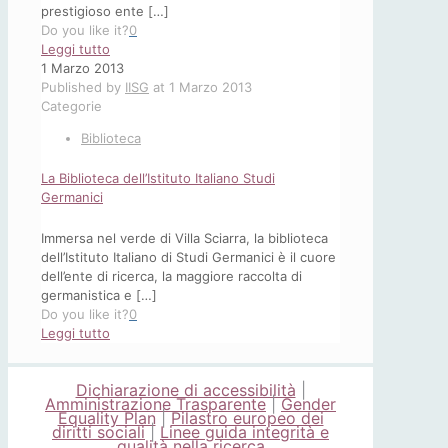
presti­gioso ente
[…]
Do you like it?
0
-
Leggi tutto
La
1 Marzo 2013
biblioteca
Published by
IISG
at
1 Marzo 2013
dell’Istituto
Categorie
Biblioteca
La Biblioteca dell’Istituto Italiano Studi
Germanici
Immersa nel verde di Villa Sciarra, la biblioteca
dell’Istituto Italiano di Studi Germanici è il cuore
dell’ente di ricerca, la maggiore raccolta di
germanistica e
[…]
Do you like it?
0
-
Leggi tutto
La
Biblioteca
Dichiarazione di accessibilità
|
dell’Istituto
Amministrazione Trasparente
|
Gender
Italiano
Equality Plan
|
Pilastro europeo dei
Studi
diritti sociali
|
Linee guida integrità e
qualità nella ricerca
Germanici