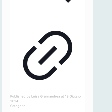
Published by
Luisa Giannandrea
at
19 Giugno
2024
Categorie