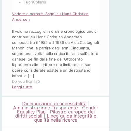
FuoriCollana
Vedere e narrare. Saggi su Hans Christian
Andersen
Il volume raccoglie in ordine cronologico undici
contributi su Hans Christian Andersen
composti tra il 1955 e il 1986 da Alda Castagnoli
Manghi che, a partire dagli anni Cinquanta,
segnò una svolta nella critica italiana sull’autore
danese. Se fin dalla fine dell’Ottocento
l’approccio allo scrittore era limitato alle sue
opere considerate adatte a un destinatario
infantile [...]
Do you like it?
5
-
Leggi tutto
Vedere
e
Dichiarazione di accessibilità
|
narrare.
Amministrazione Trasparente
|
Gender
Saggi
Equality Plan
|
Pilastro europeo dei
su
diritti sociali
|
Linee guida integrità e
qualità nella ricerca
Hans
Christian
Andersen