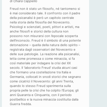
di Chiara Cappiello
Freud non è stato un filosofo, né tantomeno si
è mai considerato tale. Il confronto con il padre
della psicanalisi è però un capitolo centrale
nella storia della filosofia del Novecento.
Psicologi e scienziati, poeti, pittori e artisti, ma
anche filosofi e storici della cultura non
possono non misurarsi con l’epocale scoperta
dell’inconscio. Freud è il simbolo di una potente
detonazione – quella della natura dello spirito –
registrata dagli osservatori del Novecento e
delle sue patologie. La reazione alla psicanalisi,
letta come promessa o come minaccia, si fa
così materiale per indagare la crisi del XX
secolo. Il ‘laboratorio Freud’ studia alcuni casi
che formano una costellazione tra Italia e
Germania, collocati in snodi storici che segnano
come cicatrici il Novecento: gli anni Trenta,
quando lo stesso Freud sperimenta sulla
propria pelle la crisi che ha colpito l’Europa; gli
anni Quaranta e Cinquanta, con il periodo
postbellico e la nuova minaccia costituita dalla
Guerra fredda.