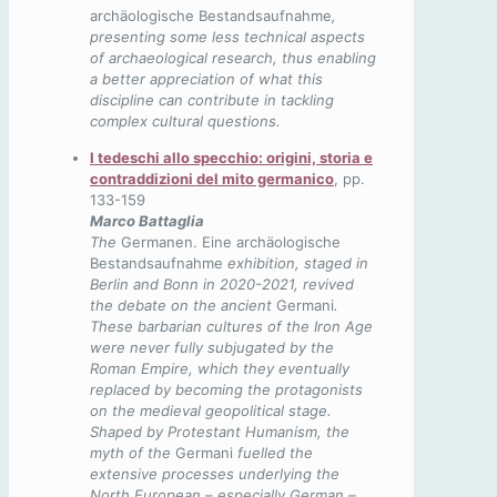
archäologische Bestandsaufnahme
,
presenting some less technical aspects
of archaeological research, thus enabling
a better appreciation of what this
discipline can contribute in tackling
complex cultural questions.
I tedeschi allo specchio: origini, storia e
contraddizioni del mito germanico
, pp.
133-159
Marco Battaglia
The
Germanen. Eine archäologische
Bestandsaufnahme
exhibition, staged in
Berlin and Bonn in 2020-2021, revived
the debate on the ancient
Germani
.
These barbarian cultures of the Iron Age
were never fully subjugated by the
Roman Empire, which they eventually
replaced by becoming the protagonists
on the medieval geopolitical stage.
Shaped by Protestant Humanism, the
myth of the
Germani
fuelled the
extensive processes underlying the
North European – especially German –