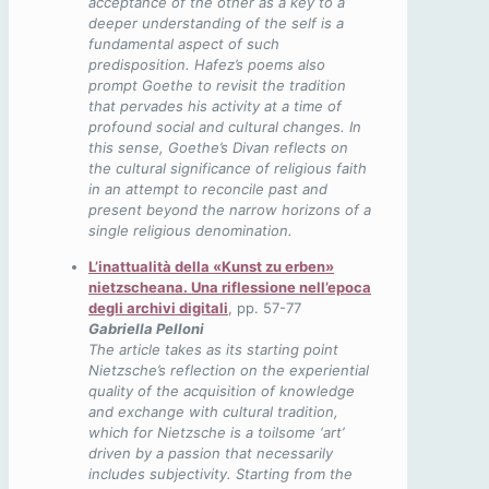
acceptance of the other as a key to a
deeper understanding of the self is a
fundamental aspect of such
predisposition. Hafez’s poems also
prompt Goethe to revisit the tradition
that pervades
his activity at a time of
profound social and cultural changes. In
this sense, Goethe’s Divan reflects on
the cultural significance of religious faith
in an attempt to reconcile past and
present beyond the narrow horizons of a
single religious denomination.
L’inattualità della «Kunst zu erben»
nietzscheana. Una riflessione nell’epoca
degli archivi digitali
, pp. 57-77
Gabriella Pelloni
The article takes as its starting point
Nietzsche’s reflection on the experiential
quality of the acquisition of knowledge
and exchange with cultural tradition,
which for Nietzsche is a toilsome ‘art’
driven by a passion that necessarily
includes subjectivity. Starting from the