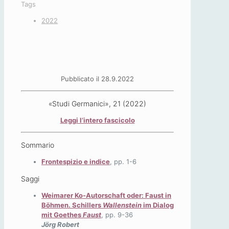
Tags
2022
Pubblicato il 28.9.2022
«Studi Germanici», 21 (2022)
Leggi l’intero fascicolo
Sommario
Frontespizio e indice
, pp. 1-6
Saggi
W
eimarer Ko-Autorschaft oder: Faust in
Böhmen. Schillers
Wallenstein
im Dialog
mit Goethes
Faust
, pp. 9-36
Jörg Robert