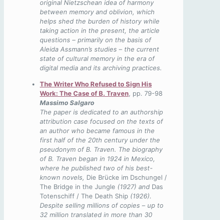
original Nietzschean idea of harmony
between memory and oblivion, which
helps shed the burden of history while
taking action in the present, the article
questions – primarily on the basis of
Aleida Assmann’s studies – the current
state of cultural memory in the era of
digital media and its archiving practices.
The Writer Who Refused to Sign His
Work: The Case of B. Traven
, pp. 79-98
Massimo Salgaro
The paper is dedicated to an authorship
attribution case focused on the texts of
an author who became famous in the
first half of the 20
th
century under the
pseudonym of B. Traven. The biography
of B. Traven began in 1924 in Mexico,
where he published two of his best-
known novels,
Die Brücke im Dschungel /
The Bridge in the Jungle
(1927) and
Das
Totenschiff / The Death Ship
(1926).
Despite selling millions of copies – up to
32 million translated in more than 30