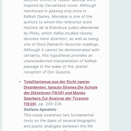
inspired by Cervantes’s novel. Although
mentioned in passing only once in
Kafka
’
s Diaries, Mendele is one of the
authors to whom the reference work
Histoire de la littérature judeo-allemande
by Pinès, which Kafka studied closely,
devotes more attention, as well as being
one of Dora Diamant’s favourite readings.
Although it cannot be demonstrated with
certainty, this hypothesis provides an
unprecedented interpretation of Kafka
’
s
passage in the wake of the Jewish
reception of
Don Quixote.
Totalitarismus aus der Sicht zweier
Dissidenten. Ignazio Silones
Die Schule
der Diktatoren
(1938) und Manès
Sperbers
Zur Analyse der Tyrannis
(1939)
, pp. 205-226
Stefano Apostolo
This essay examines two fundamental
texts on the basis of several biographic
and poetic analogies between the life