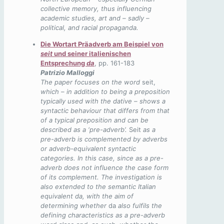
collective memory, thus influencing
academic studies, art and – sadly –
political, and racial propaganda.
Die Wortart Präadverb am Beispiel von
seit
und seiner italienischen
Entsprechung
da
, pp.
161-183
Patrizio Malloggi
The paper focuses on the word
seit,
which – in addition to being a preposition
typically used with the dative – shows a
syntactic behaviour that differs from that
of a typical preposition and can be
described as a ‘pre-adverb’.
Seit
as a
pre-adverb is complemented by adverbs
or adverb-equivalent syntactic
categories. In this case, since as a pre-
adverb does not influence the case form
of its complement. The investigation is
also extended to the semantic Italian
equivalent da, with the aim of
determining whether
da
also fulfils the
defining characteristics as a pre-adverb