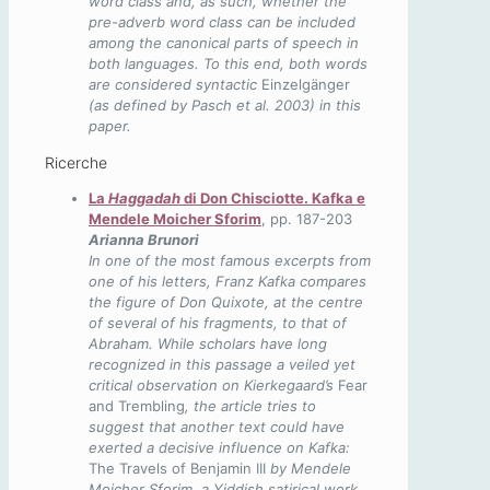
word class and, as such, whether the
pre-adverb word class can be included
among the canonical parts of speech in
both languages. To this end, both words
are considered syntactic
Einzelgänger
(as defined by Pasch et al. 2003) in this
paper.
Ricerche
La
Haggadah
di Don Chisciotte. Kafka e
Mendele Moicher Sforim
, pp. 187-203
Arianna Brunori
In one of the most famous excerpts from
one of his letters, Franz Kafka compares
the figure of Don Quixote, at the centre
of several of his fragments, to that of
Abraham. While scholars have long
recognized in this passage a veiled yet
critical observation on Kierkegaard
’
s
Fear
and Trembling
, the article tries to
suggest that another text could have
exerted a decisive influence on Kafka:
The Travels of Benjamin III
by Mendele
Moicher Sforim, a Yiddish satirical work