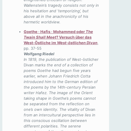
Wallenstein’s tragedy consists not only in
his hesitation and ‘temporizing’, but
above all in the anachronicity of his
hermetic worldview.
Goethe · Hafis · Mohammed oder
The
Twain Shall Meet
?
Versuch über das
West-Östliche im
West-östlichen Divan
,
pp. 37-55
Wolfgang Riedel
In 1819, the publication of
West-östlicher
Divan
marks the end of a collection of
poems Goethe had begun five years
earlier, when Johann Friedrich Cotta
introduced him to the German edition of
the poems by the 14
th
-century Persian
writer Hafez. The image of the Orient
taking shape in Goethe’s poems cannot
be separated from the reflection on
one’s own identity. The vitality of
Divan
from an intercultural perspective lies in
this conscious oscillation between
different polarities. The serene