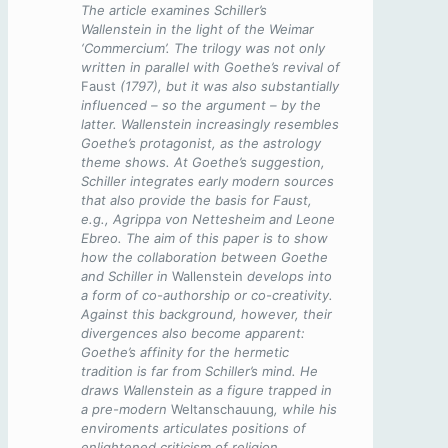
The article examines Schiller’s
Wallenstein in the light of the Weimar
‘Commercium’. The trilogy was not only
written in parallel with Goethe’s revival of
Faust
(1797), but it was also substantially
influenced – so the argument – by the
latter. Wallenstein increasingly resembles
Goethe’s protagonist, as the astrology
theme shows. At Goethe’s suggestion,
Schiller integrates early modern sources
that also provide the basis for Faust,
e.g., Agrippa von Nettesheim and Leone
Ebreo. The aim of this paper is to show
how the collaboration between Goethe
and Schiller in
Wallenstein
develops into
a form of co-authorship or co-creativity.
Against this background, however, their
divergences also become apparent:
Goethe’s affinity for the hermetic
tradition is far from Schiller’s mind. He
draws Wallenstein as a figure trapped in
a pre-modern
Weltanschauung
, while his
enviroments articulates positions of
enlightened criticism of religion.