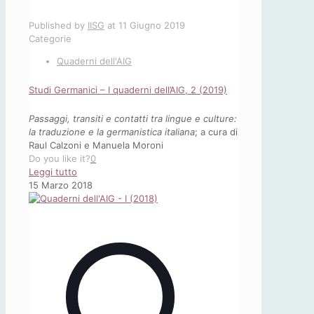
Published by
IISG
at
11 Giugno 2019
Categorie
Quaderni dell'AIG
Studi Germanici – I quaderni dell’AIG, 2 (2019)
Passaggi, transiti e contatti tra lingue e culture:
la traduzione e la germanistica italiana
; a cura di
Raul Calzoni e Manuela Moroni
Do you like it?
0
-
Leggi tutto
Studi
15 Marzo 2018
Germanici
–
I
quaderni
dell’AIG,
2
(2019)