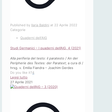
Published by
Ilaria Baldini
at
22 Aprile 2022
Categorie
Quaderni dell'AIG
Studi Germanici – I quaderni dell’AIG, 4 (2021)
Alla periferia del testo: il paratesto / An der
Peripherie des Textes: der Paratext
; a cura di /
hrsg. v. Emilia Fiandra – Joachim Gerdes
Do you like it?
4
-
Leggi tutto
Studi
27 Aprile 2021
Germanici
–
I
quaderni
dell’AIG,
4