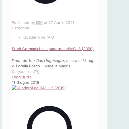
Published by
IISG
at
27 Aprile 2021
Categorie
Quaderni dell'AIG
Studi Germanici – I quaderni dell’AIG, 3 (2020)
Il non detto / Das Ungesagte
; a cura di / hrsg.
v. Lorella Bosco – Marella Magris
Do you like it?
0
-
Leggi tutto
Studi
11 Giugno 2019
Germanici
–
I
quaderni
dell’AIG,
3
(2020)