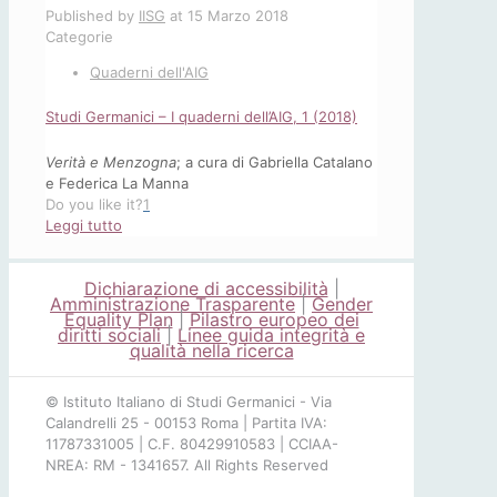
Published by
IISG
at
15 Marzo 2018
Categorie
Quaderni dell'AIG
Studi Germanici – I quaderni dell’AIG, 1 (2018)
Verità e Menzogna
; a cura di Gabriella Catalano
e Federica La Manna
Do you like it?
1
-
Leggi tutto
Studi
Germanici
Dichiarazione di accessibilità
|
–
Amministrazione Trasparente
|
Gender
I
Equality Plan
|
Pilastro europeo dei
quaderni
diritti sociali
|
Linee guida integrità e
qualità nella ricerca
dell’AIG,
1
(2018)
© Istituto Italiano di Studi Germanici - Via
Calandrelli 25 - 00153 Roma | Partita IVA:
11787331005 | C.F. 80429910583 | CCIAA-
NREA: RM - 1341657. All Rights Reserved