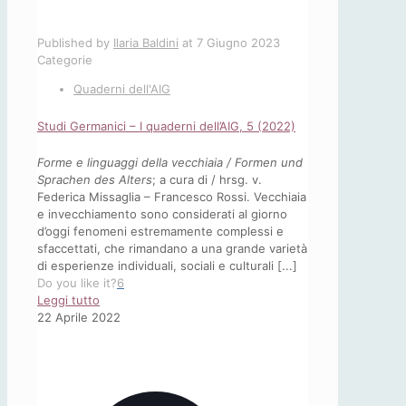
Published by
Ilaria Baldini
at
7 Giugno 2023
Categorie
Quaderni dell'AIG
Studi Germanici – I quaderni dell’AIG, 5 (2022)
Forme e linguaggi della vecchiaia / Formen und
Sprachen des Alters
; a cura di / hrsg. v.
Federica Missaglia – Francesco Rossi. Vecchiaia
e invecchiamento sono considerati al giorno
d’oggi fenomeni estremamente complessi e
sfaccettati, che rimandano a una grande varietà
di esperienze individuali, sociali e culturali [...]
Do you like it?
6
-
Leggi tutto
Studi
22 Aprile 2022
Germanici
–
I
quaderni
dell’AIG,