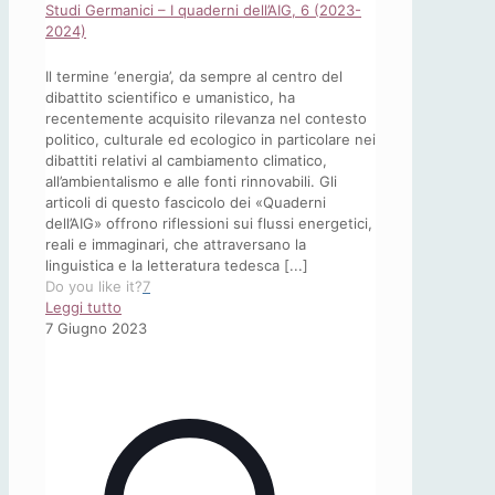
Studi Germanici – I quaderni dell’AIG, 6 (2023-
2024)
Il termine ‘energia’, da sempre al centro del
dibattito scientifico e umanistico, ha
recentemente acquisito rilevanza nel contesto
politico, culturale ed ecologico in particolare nei
dibattiti relativi al cambiamento climatico,
all’ambientalismo e alle fonti rinnovabili. Gli
articoli di questo fascicolo dei «Quaderni
dell’AIG» offrono riflessioni sui flussi energetici,
reali e immaginari, che attraversano la
linguistica e la letteratura tedesca [...]
Do you like it?
7
-
Leggi tutto
Studi
7 Giugno 2023
Germanici
–
I
quaderni
dell’AIG,
6
(2023-
2024)