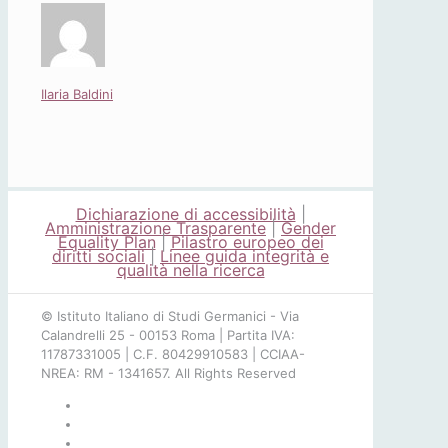
Ilaria Baldini
Dichiarazione di accessibilità
|
Amministrazione Trasparente
|
Gender
Equality Plan
|
Pilastro europeo dei
diritti sociali
|
Linee guida integrità e
qualità nella ricerca
© Istituto Italiano di Studi Germanici - Via
Calandrelli 25 - 00153 Roma | Partita IVA:
11787331005 | C.F. 80429910583 | CCIAA-
NREA: RM - 1341657. All Rights Reserved