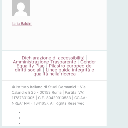
Ilaria Baldini
Dichiarazione di accessibilità
|
Amministrazione Trasparente
|
Gender
Equality Plan
|
Pilastro europeo dei
diritti sociali
|
Linee guida integrità e
qualità nella ricerca
© Istituto Italiano di Studi Germanici - Via
Calandrelli 25 - 00153 Roma | Partita IVA:
11787331005 | C.F. 80429910583 | CCIAA-
NREA: RM - 1341657. All Rights Reserved