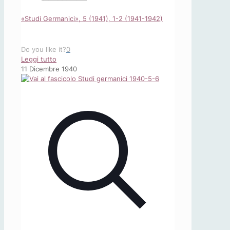
«Studi Germanici», 5 (1941), 1-2 (1941-1942)
Do you like it?
0
-
Leggi tutto
«Studi
11 Dicembre 1940
Germanici»,
5
(1941),
1-
2
(1941-
1942)