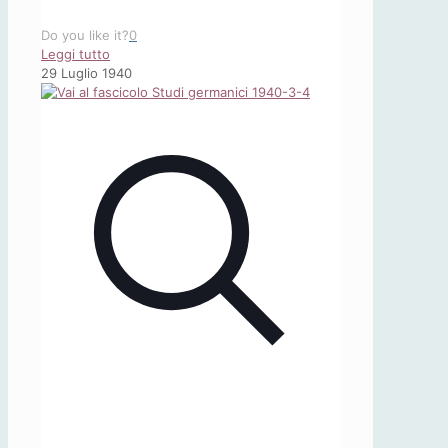
Do you like it?
0
-
Leggi tutto
«Studi
29 Luglio 1940
Germanici»,
4
(1940),
5-
6