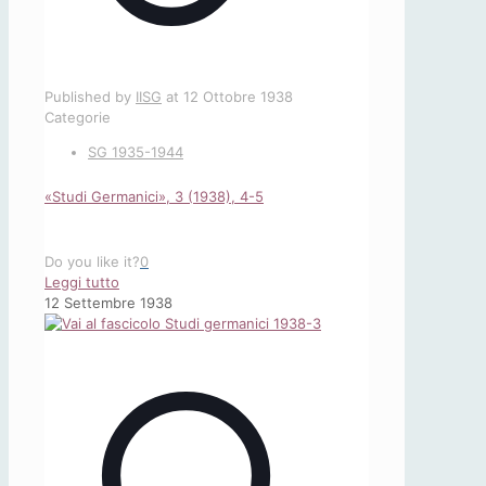
Published by
IISG
at
12 Ottobre 1938
Categorie
SG 1935-1944
«Studi Germanici», 3 (1938), 4-5
Do you like it?
0
-
Leggi tutto
«Studi
12 Settembre 1938
Germanici»,
3
(1938),
4-
5