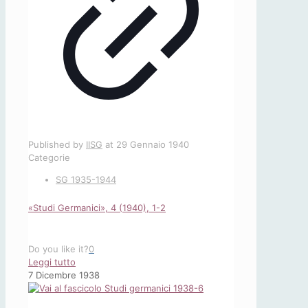
Published by
IISG
at
29 Gennaio 1940
Categorie
SG 1935-1944
«Studi Germanici», 4 (1940), 1-2
Do you like it?
0
-
Leggi tutto
«Studi
7 Dicembre 1938
Germanici»,
4