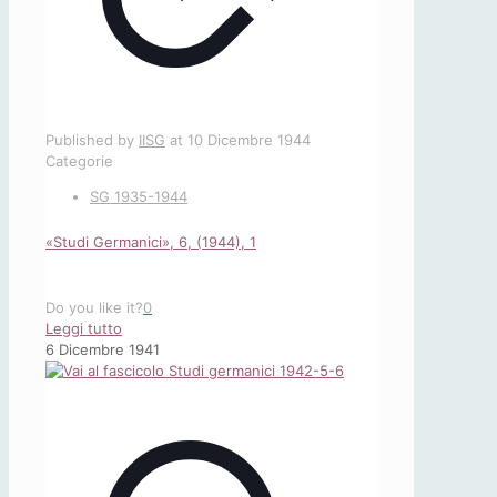
Published by
IISG
at
10 Dicembre 1944
Categorie
SG 1935-1944
«Studi Germanici», 6, (1944), 1
Do you like it?
0
-
Leggi tutto
«Studi
6 Dicembre 1941
Germanici»,
6,
(1944),
1