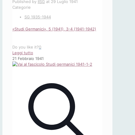
Published by
IISG
at
29 Luglio 1941
Categorie
SG 1935-1944
«Studi Germanici», 5 (1941), 3-4 (1941-1942)
Do you like it?
0
-
Leggi tutto
«Studi
21 Febbraio 1941
Germanici»,
5
(1941),
3-
4
(1941-
1942)