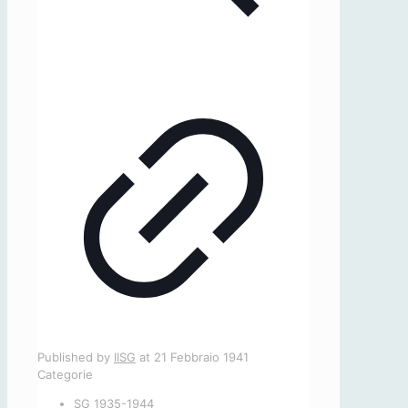
Published by
IISG
at
21 Febbraio 1941
Categorie
SG 1935-1944