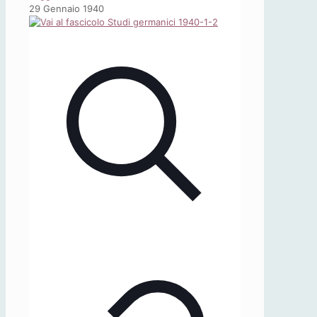
«Studi
29 Gennaio 1940
Germanici»,
4
(1940),
3-
4