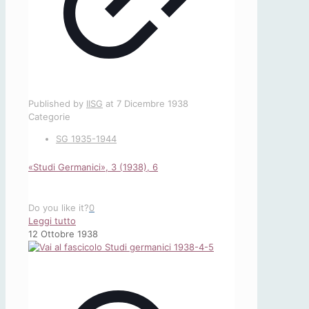
Published by
IISG
at
7 Dicembre 1938
Categorie
SG 1935-1944
«Studi Germanici», 3 (1938), 6
Do you like it?
0
-
Leggi tutto
«Studi
12 Ottobre 1938
Germanici»,
3
(1938),
6