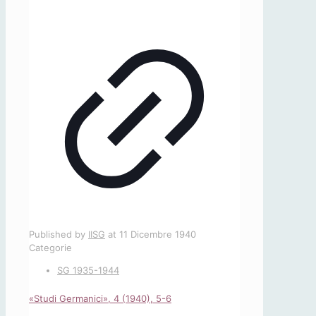
Published by
IISG
at
11 Dicembre 1940
Categorie
SG 1935-1944
«Studi Germanici», 4 (1940), 5-6