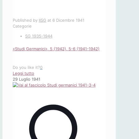
Published by
IISG
at
6 Dicembre 1941
Categorie
SG 1935-1944
«Studi Germanici», 5 (1942), 5-6 (1941-1942)
Do you like it?
0
-
Leggi tutto
«Studi
29 Luglio 1941
Germanici»,
5
(1942),
5-
6
(1941-
1942)