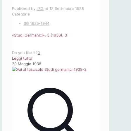
Published by
IISG
at
12 Settembre 1938
Categorie
SG 1935-1944
«Studi Germanici», 3 (1938), 3
Do you like it?
0
-
Leggi tutto
«Studi
29 Maggio 1938
Germanici»,
3
(1938),
3