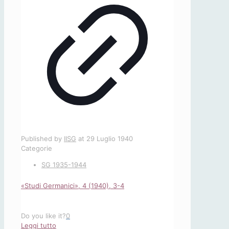
Published by
IISG
at
29 Luglio 1940
Categorie
SG 1935-1944
«Studi Germanici», 4 (1940), 3-4
Do you like it?
0
-
Leggi tutto