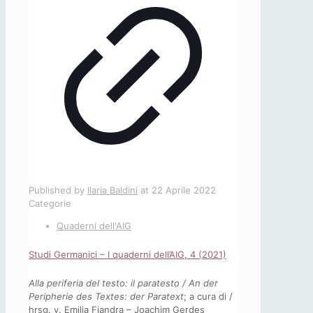
Published by
Ilaria Baldini
at
22 Aprile 2022
Categorie
Quaderni dell'AIG
Studi Germanici – I quaderni dell’AIG, 4 (2021)
Alla periferia del testo: il paratesto / An der
Peripherie des Textes: der Paratext
; a cura di /
hrsg. v. Emilia Fiandra – Joachim Gerdes