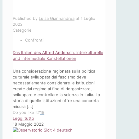
Published by
Luisa Giannandrea
at
1 Luglio
2022
Categorie
Confronti
Das Italien des Alfred Andersch. Interkulturelle
und intermediale Konstellationen
Una considerazione ragionata sulla politica
culturale sviluppata dal fascismo deve
necessariamente considerare le istituzioni
create dal regime al fine di riorganizzare,
sviluppare e controllare la scienza in Italia. La
storia di quelle istituzioni offre una concreta
misura [...]
Do you like it?
19
-
Leggi tutto
Das
18 Maggio 2022
Italien
des