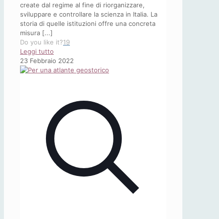
create dal regime al fine di riorganizzare,
sviluppare e controllare la scienza in Italia. La
storia di quelle istituzioni offre una concreta
misura [...]
Do you like it?
19
-
Leggi tutto
La
23 Febbraio 2022
politica
culturale
del
fascismo.
1.
Istituzioni
culturali