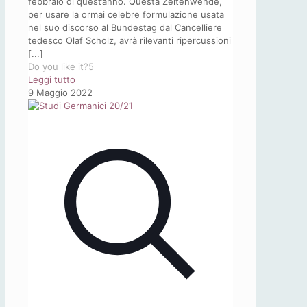
febbraio di quest’anno. Questa
Zeitenwende
,
per usare la ormai celebre formulazione usata
nel suo discorso al Bundestag dal Cancelliere
tedesco Olaf Scholz, avrà rilevanti ripercussioni
[...]
Do you like it?
5
-
Leggi tutto
Osservatorio
9 Maggio 2022
SICIT,
n°
4/2022