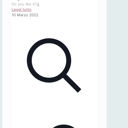
Do you like it?
4
-
Leggi tutto
Studi
10 Marzo 2022
Germanici
–
I
quaderni
dell’AIG,
4
(2021)