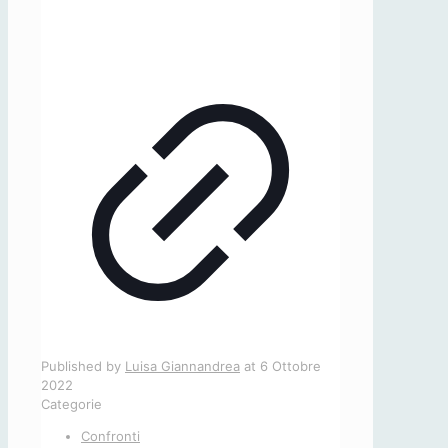
Published by
Luisa Giannandrea
at
6 Ottobre
2022
Categorie
Confronti