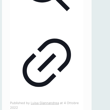
Published by
Luisa Giannandrea
at
4 Ottobre
2022