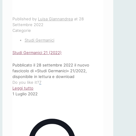
Published by
Luisa Giannandrea
at
28
Settembre 2022
Categorie
Studi Germanici
Studi Germanici 21 (2022)
Pubblicato il 28 settembre 2022 il nuovo
fascicolo di «Studi Germanici» 21/2022,
disponibile in lettura e download
Do you like it?
7
-
Leggi tutto
Studi
1 Luglio 2022
Germanici
21
(2022)