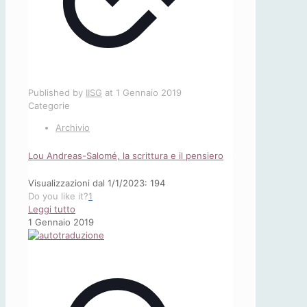
Published by
IISG
at
1 Gennaio 2019
Categorie
Archivio
Lou Andreas-Salomé, la scrittura e il pensiero
Visualizzazioni dal 1/1/2023: 194
Do you like it?
1
-
Leggi tutto
Lou
1 Gennaio 2019
Andreas-
Salomé,
la
scrittura
e
il