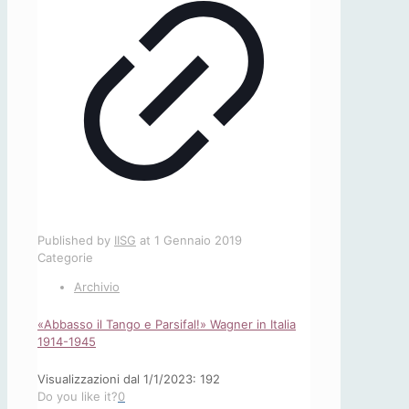
Published by
IISG
at
1 Gennaio 2019
Categorie
Archivio
«Abbasso il Tango e Parsifal!» Wagner in Italia
1914-1945
Visualizzazioni dal 1/1/2023: 192
Do you like it?
0