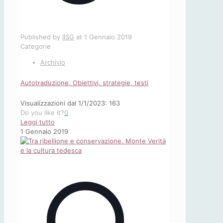
Published by
IISG
at
1 Gennaio 2019
Categorie
Archivio
Autotraduzione. Obiettivi, strategie, testi
Visualizzazioni dal 1/1/2023: 163
Do you like it?
0
-
Leggi tutto
Autotraduzione.
1 Gennaio 2019
Obiettivi,
strategie,
testi