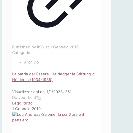
Published by
IISG
at
1 Gennaio 2019
Categorie
Archivio
La patria dell’Essere. Heidegger la Stiftung di
Hölderlin (1934-1935)
Visualizzazioni dal 1/1/2023: 261
Do you like it?
0
-
Leggi tutto
La
1 Gennaio 2019
patria
dell’Essere.
Heidegger
la