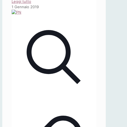
-
Leggi tutto
«Abbasso
1 Gennaio 2019
il
Tango
e
Parsifal!»
Wagner
in
Italia
1914-
1945