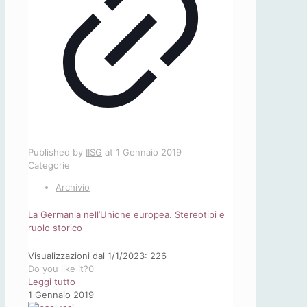
Published by
IISG
at
1 Gennaio 2019
Categorie
Archivio
La Germania nell’Unione europea. Stereotipi e
ruolo storico
Visualizzazioni dal 1/1/2023: 226
Do you like it?
0
-
Leggi tutto
La
1 Gennaio 2019