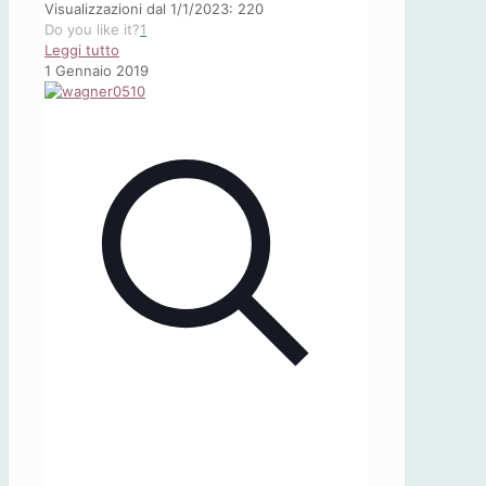
Visualizzazioni dal 1/1/2023: 220
Do you like it?
1
-
Leggi tutto
Johann
1 Gennaio 2019
Joachim
Winckelmann
e
l’estetica
della
percezione