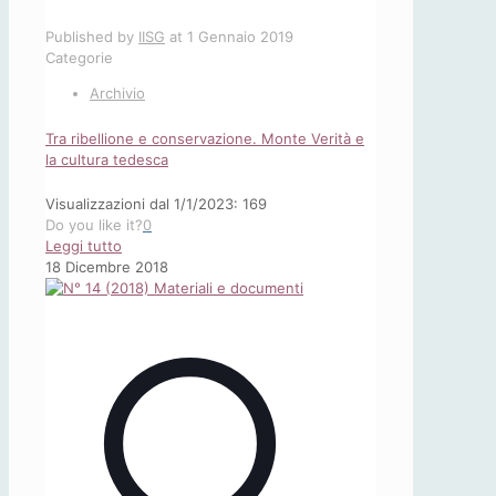
Published by
IISG
at
1 Gennaio 2019
Categorie
Archivio
Tra ribellione e conservazione. Monte Verità e
la cultura tedesca
Visualizzazioni dal 1/1/2023: 169
Do you like it?
0
-
Leggi tutto
Tra
18 Dicembre 2018
ribellione
e
conservazione.
Monte
Verità
e
la
cultura
tedesca