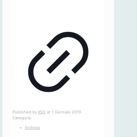
Published by
IISG
at
1 Gennaio 2019
Categorie
Archivio