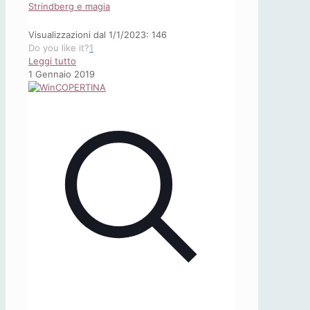
Strindberg e magia
Visualizzazioni dal 1/1/2023: 146
Do you like it?
1
-
Leggi tutto
Strindberg
1 Gennaio 2019
e
magia