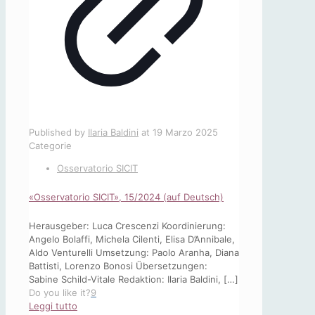
Published by
Ilaria Baldini
at
19 Marzo 2025
Categorie
Osservatorio SICIT
«Osservatorio SICIT», 15/2024 (auf Deutsch)
Herausgeber: Luca Crescenzi Koordinierung:
Angelo Bolaffi, Michela Cilenti, Elisa D’Annibale,
Aldo Venturelli Umsetzung: Paolo Aranha, Diana
Battisti, Lorenzo Bonosi Übersetzungen:
Sabine Schild-Vitale Redaktion: Ilaria Baldini,
[…]
Do you like it?
9
-
Leggi tutto