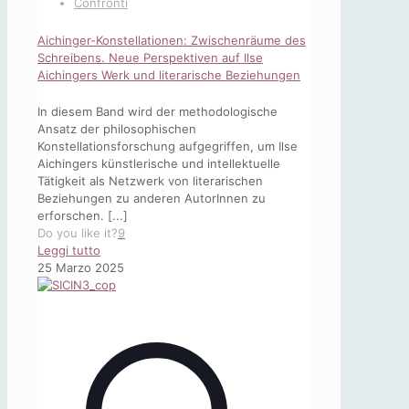
Confronti
Aichinger-Konstellationen: Zwischenräume des
Schreibens. Neue Perspektiven auf Ilse
Aichingers Werk und literarische Beziehungen
In diesem Band wird der methodologische
Ansatz der philosophischen
Konstellationsforschung aufgegriffen, um Ilse
Aichingers künstlerische und intellektuelle
Tätigkeit als Netzwerk von literarischen
Beziehungen zu anderen AutorInnen zu
erforschen. [...]
Do you like it?
9
-
Leggi tutto
Aichinger-
25 Marzo 2025
Konstellationen:
Zwischenräume
des
Schreibens.
Neue
Perspektiven
auf
Ilse