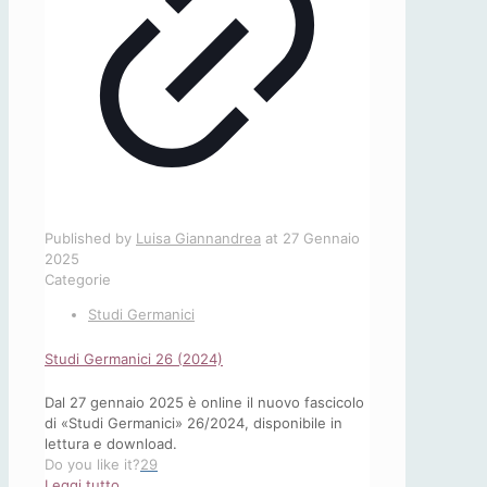
Published by
Luisa Giannandrea
at
27 Gennaio
2025
Categorie
Studi Germanici
Studi Germanici 26 (2024)
Dal 27 gennaio 2025 è online il nuovo fascicolo
di «Studi Germanici» 26/2024, disponibile in
lettura e download.
Do you like it?
29
-
Leggi tutto