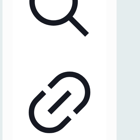
Aichingers
Werk
und
literarische
Beziehungen