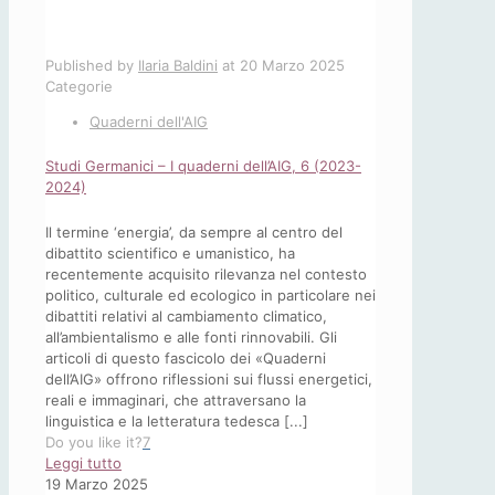
Published by
Ilaria Baldini
at
20 Marzo 2025
Categorie
Quaderni dell'AIG
Studi Germanici – I quaderni dell’AIG, 6 (2023-
2024)
Il termine ‘energia’, da sempre al centro del
dibattito scientifico e umanistico, ha
recentemente acquisito rilevanza nel contesto
politico, culturale ed ecologico in particolare nei
dibattiti relativi al cambiamento climatico,
all’ambientalismo e alle fonti rinnovabili. Gli
articoli di questo fascicolo dei «Quaderni
dell’AIG» offrono riflessioni sui flussi energetici,
reali e immaginari, che attraversano la
linguistica e la letteratura tedesca [...]
Do you like it?
7
-
Leggi tutto
Studi
19 Marzo 2025