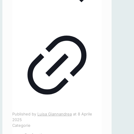
Published by
Luisa Giannandrea
at
8 Aprile
2025
Categorie