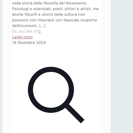
nella storia della filosofia del Novecento.
Psicologi e scienziati, poeti, pittori e artisti, ma
anche filosofi e storici della cultura non
possono non misurarsi con l’epocale scoperta
dell’inconscio. [...]
Do you like it?
6
-
Leggi tutto
Promesse
16 Dicembre 2024
e
minacce
dell’inconscio.
Freud
nella
crisi
del
Novecento