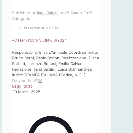
Published by
Ilaria Baldini
at
25 Marzo 2025
Categorie
Osservatorio SICIN
«Osservatorio SICIN», 3/2024
Responsabile: Elisa D’Annibale Coordinamento:
Bruno Berni, Paolo Borioni Realizzazione: Diana
Battisti, Lorenzo Bonosi, Emilio Calvani
Redazione: Ilaria Baldini, Luisa Giannandrea
Indice STAMPA ITALIANA Politica, p.
[…]
Do you like it?
10
-
Leggi tutto
«Osservatorio
20 Marzo 2025
SICIN»,
3/2024