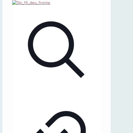
Germanici
–
I
quaderni
dell’AIG,
6
(2023-
2024)