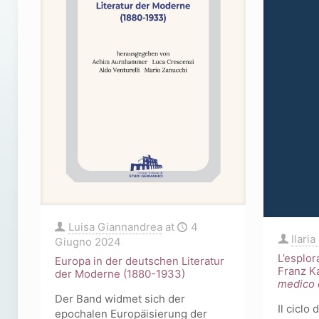
Luisa Giannandrea
at
4
Ilaria
Giugno 2024
L’esplor
Europa in der deutschen Literatur
Franz Ka
der Moderne (1880-1933)
medico 
Der Band widmet sich der
Il ciclo
epochalen Europäisierung der