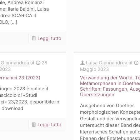
ale, Andrea Romanzi
e: Ilaria Baldini, Luisa
drea SCARICA IL
OLO,
[…]
-
Leggi tutto
«Osservatorio
SICIT»,
a Giannandrea
at
28
Luisa Giannandrea
at
9/2023
 2023
Maggio 2023
ermanici 23 (2023)
Verwandlung der Worte. Te
Metamorphosen in Goethe
iugno 2023 è online il
Schriften: Fassungen, Aus
Übersetzungen
scicolo di «Studi
ci» 23/2023, disponibile in
Ausgehend von Goethes
 e download
morphologischen Konzept
Gestalt und der Verwandlu
-
Leggi tutto
untersucht dieser Band de
literarisches Schaffen auf 
Studi
Ebenen der Entstehungsstuf