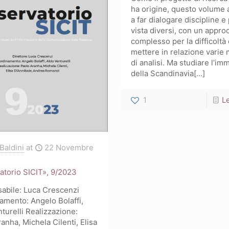
Franz
ha origine, questo volume
Kafka
a far dialogare discipline e 
vista diversi, con un appro
e
complesso per la difficoltà 
il
mettere in relazione varie 
di analisi. Ma studiare l’i
ciclo
della Scandinavia[...]
di
racconti
1
Le
Un
medico
di
 Baldini
at
22 Novembre
campagna
atorio SICIT», 9/2023
abile: Luca Crescenzi
amento: Angelo Bolaffi,
turelli Realizzazione:
anha, Michela Cilenti, Elisa