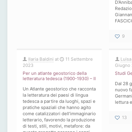
D’Annib
Redazion
Giannan
FASCIC
9
Ilaria Baldini
at
11 Settembre
Luis
2023
Giugno
Per un atlante geostorico della
Studi G
letteratura tedesca (1900-1930) – II
Dal 28 g
Un Atlante geostorico che racconta
nuovo fa
la letteratura dei paesi di lingua
Germani
tedesca a partire da luoghi, spazi e
lettura
pratiche spaziali che hanno agito
come catalizzatori dell’immaginario
13
letterario, favorendo la produzione
di testi, stili, motivi, metafore: da