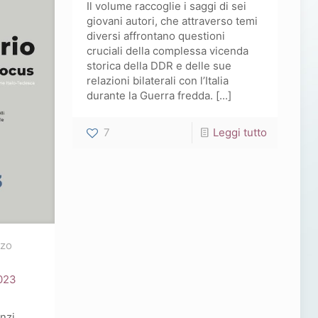
Il volume raccoglie i saggi di sei
giovani autori, che attraverso temi
diversi affrontano questioni
cruciali della complessa vicenda
storica della DDR e delle sue
relazioni bilaterali con l’Italia
durante la Guerra fredda. [...]
-
7
Leggi tutto
Italia
–
DDR.
Nuove
prospetti
rzo
di
2023
ricerca
nzi