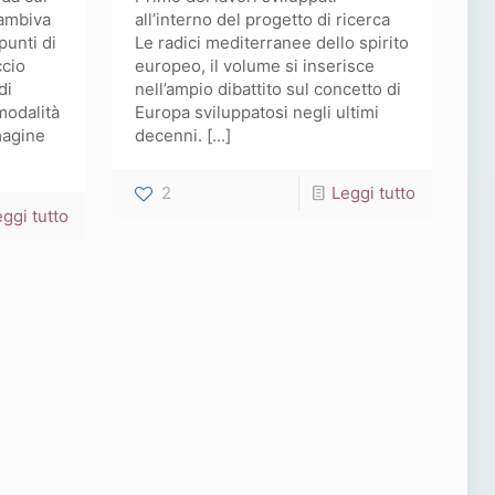
 ambiva
all’interno del progetto di ricerca
punti di
Le radici mediterranee dello spirito
ccio
europeo, il volume si inserisce
di
nell’ampio dibattito sul concetto di
modalità
Europa sviluppatosi negli ultimi
mmagine
decenni. [...]
-
2
Leggi tutto
-
ggi tutto
Meditazio
Proiezioni
sull’Europ
dal
Variazioni
Nord.
filosofich
L’immagine
e
della
letterarie
Scandinavia
sul
in
tema
Italia
nietzsche