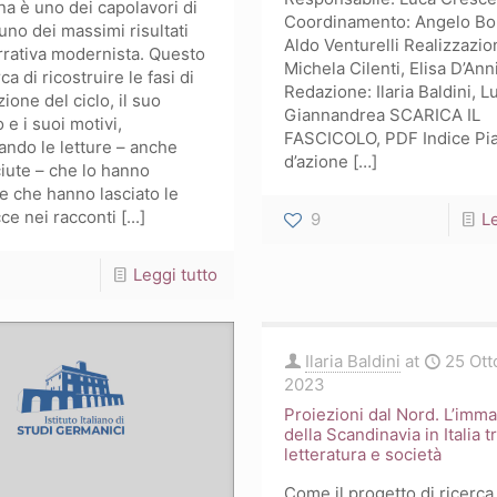
a è uno dei capolavori di
Coordinamento: Angelo Bola
uno dei massimi risultati
Aldo Venturelli Realizzazio
rrativa modernista. Questo
Michela Cilenti, Elisa D’Ann
ca di ricostruire le fasi di
Redazione: Ilaria Baldini, L
zione del ciclo, il suo
Giannandrea SCARICA IL
 e i suoi motivi,
FASCICOLO, PDF Indice Pi
ando le letture – anche
d’azione
[…]
iute – che lo hanno
 e che hanno lasciato le
ce nei racconti [...]
9
Le
-
Leggi tutto
L’esploratore
e
Ilaria Baldini
at
25 Ott
la
2023
fine
Proiezioni dal Nord. L’imm
della Scandinavia in Italia t
del
letteratura e società
tempo.
Come il progetto di ricerca