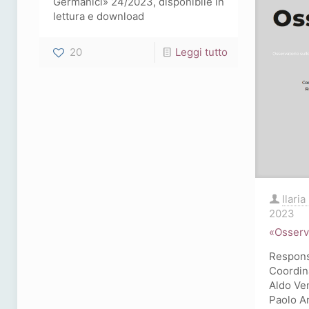
Germanici» 24/2023, disponibile in
1933)
lettura e download
-
20
Leggi tutto
Studi
Germanici
24
(2023)
Ilaria
2023
«Osserv
Respons
Coordin
Aldo Ven
Paolo Ar