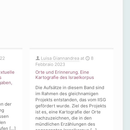
tra
del
letteratura
‘buon
e
europeo’
società
22
Luisa Giannandrea
at
8
Febbraio 2023
xtuelle
Orte und Erinnerung. Eine
s
Kartografie des Israelkorpus
gaben,
Die Aufsätze in diesem Band sind
im Rahmen des gleichnamigen
Projekts entstanden, das vom IISG
en der
gefördert wurde. Ziel des Projekts
ng
ist es, eine Kartografie der Orte
ssen
nachzuzeichnen, die in den
den
mündlichen Erzählungen des
en [...]