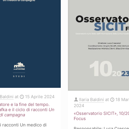
 Baldini
at
15 Aprile 2024
Ilaria Baldini
at
18 Ma
atore e la fine del tempo.
2024
fka e il ciclo di racconti
Un
«Osservatorio SICIT», 10/
di campagna
Focus
 di racconti Un medico di
Responsabile: Luca Cresce