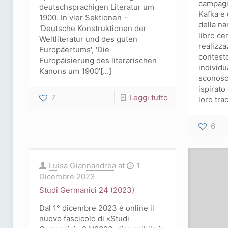
campagn
deutschsprachigen Literatur um
Kafka e 
1900. In vier Sektionen –
della na
'Deutsche Konstruktionen der
libro cer
Weltliteratur und des guten
realizza
Europäertums', 'Die
contesto
Europäisierung des literarischen
individu
Kanons um 1900'[...]
sconosc
ispirato
-
7
Leggi tutto
loro trac
Europa
6
in
der
deutschen
Luisa Giannandrea
at
1
Literatur
Dicembre 2023
der
Studi Germanici 24 (2023)
Moderne
Dal 1° dicembre 2023 è online il
nuovo fascicolo di «Studi
(1880-