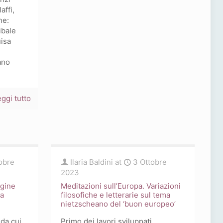
ffi,
ne:
ibale
uisa
ano
-
ggi tutto
«Osservatorio
SICIT»,
10/2023
Focus
obre
Ilaria Baldini
at
3 Ottobre
2023
agine
Meditazioni sull’Europa. Variazioni
ra
filosofiche e letterarie sul tema
nietzscheano del ‘buon europeo’
 da cui
Primo dei lavori sviluppati